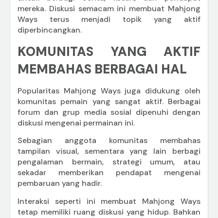
mereka. Diskusi semacam ini membuat Mahjong
Ways terus menjadi topik yang aktif
diperbincangkan.
KOMUNITAS YANG AKTIF
MEMBAHAS BERBAGAI HAL
Popularitas Mahjong Ways juga didukung oleh
komunitas pemain yang sangat aktif. Berbagai
forum dan grup media sosial dipenuhi dengan
diskusi mengenai permainan ini.
Sebagian anggota komunitas membahas
tampilan visual, sementara yang lain berbagi
pengalaman bermain, strategi umum, atau
sekadar memberikan pendapat mengenai
pembaruan yang hadir.
Interaksi seperti ini membuat Mahjong Ways
tetap memiliki ruang diskusi yang hidup. Bahkan