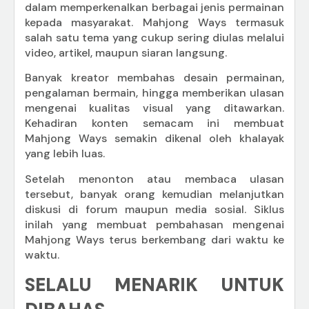
dalam memperkenalkan berbagai jenis permainan
kepada masyarakat. Mahjong Ways termasuk
salah satu tema yang cukup sering diulas melalui
video, artikel, maupun siaran langsung.
Banyak kreator membahas desain permainan,
pengalaman bermain, hingga memberikan ulasan
mengenai kualitas visual yang ditawarkan.
Kehadiran konten semacam ini membuat
Mahjong Ways semakin dikenal oleh khalayak
yang lebih luas.
Setelah menonton atau membaca ulasan
tersebut, banyak orang kemudian melanjutkan
diskusi di forum maupun media sosial. Siklus
inilah yang membuat pembahasan mengenai
Mahjong Ways terus berkembang dari waktu ke
waktu.
SELALU MENARIK UNTUK