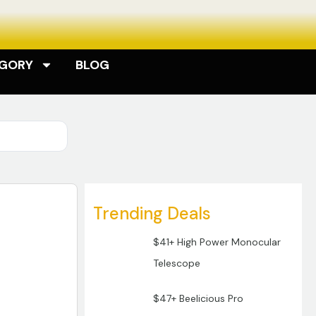
EGORY
BLOG
Trending Deals
$41+ High Power Monocular
Telescope
$47+ Beelicious Pro