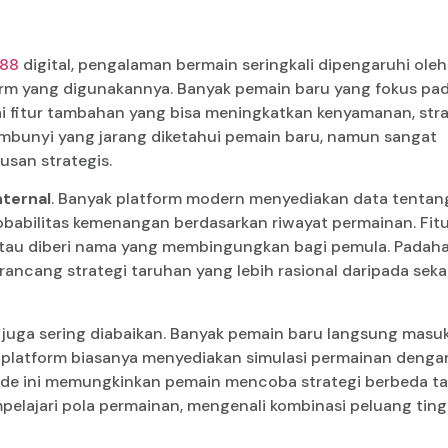
a88
digital, pengalaman bermain seringkali dipengaruhi oleh
m yang digunakannya. Banyak pemain baru yang fokus pa
ai fitur tambahan yang bisa meningkatkan kenyamanan, stra
embunyi yang jarang diketahui pemain baru, namun sangat
san strategis.
internal
. Banyak platform modern menyediakan data tentan
babilitas kemenangan berdasarkan riwayat permainan. Fitur
atau diberi nama yang membingungkan bagi pemula. Padaha
ncang strategi taruhan yang lebih rasional daripada seka
juga sering diabaikan. Banyak pemain baru langsung masuk
 platform biasanya menyediakan simulasi permainan denga
Mode ini memungkinkan pemain mencoba strategi berbeda t
pelajari pola permainan, mengenali kombinasi peluang ting