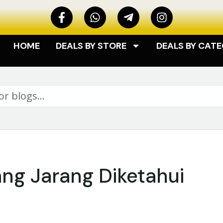
HOME
DEALS BY STORE
DEALS BY CAT
ang Jarang Diketahui