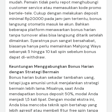
mudah. Pemain tidak perlu repot menghubungi
customer service atau memasukkan kode promo
bertele-tele. Cukup dengan melakukan deposit
minimal Rp20.000 pada jam-jam tertentu, bonus
langsung otomatis masuk ke akun. Bahkan
beberapa platform menawarkan bonus harian
tanpa turnover alias bisa langsung ditarik setelah
dimainkan. Syaratnya pun sangat bersahabat,
biasanya hanya perlu memainkan Mahjong Ways
sebanyak 5 hingga 10 kali spin sebelum bonus
dapat di-withdraw.
Keuntungan Menggabungkan Bonus Harian
dengan Strategi Bermain
Bonus harian bukan sekadar tambahan uang,
tetapi juga amunisi untuk menjalankan strategi
bermain lebih lama. Misalnya, saat Anda
mendapatkan bonus deposit 50%, modal Anda
menjadi 1,5 kali lipat. Dengan modal ekstra ini,
Anda bisa mencoba teknik spin bertahap yang
lebih agresif atau membeli fitur free spin tanpa