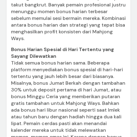
takut bangkrut. Banyak pemain profesional justru
menunggu momen bonus harian terbesar
sebelum memulai sesi bermain mereka. Kombinasi
antara bonus harian dan strategi yang tepat bisa
menghasilkan profit konsisten dari Mahjong
Ways.
Bonus Harian Spesial di Hari Tertentu yang
Sayang Dilewatkan
Tidak semua bonus harian sama. Beberapa
platform menyediakan bonus spesial di hari-hari
tertentu yang jauh lebih besar dari biasanya.
Misalnya, bonus Jumat Berkah dengan tambahan
30% untuk deposit pertama di hari Jumat, atau
bonus Minggu Ceria yang memberikan putaran
gratis tambahan untuk Mahjong Ways. Bahkan
ada bonus hari libur nasional seperti saat Imlek
atau tahun baru dengan hadiah hingga dua kali
lipat. Pemain cerdas pasti akan menandai
kalender mereka untuk tidak melewatkan
momen-momen emas ini. Karena dengan bonus