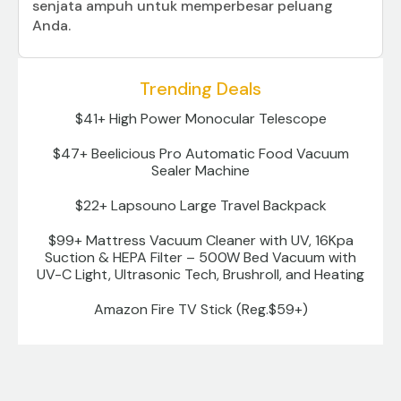
senjata ampuh untuk memperbesar peluang
Anda.
Trending Deals
$41+ High Power Monocular Telescope
$47+ Beelicious Pro Automatic Food Vacuum
Sealer Machine
$22+ Lapsouno Large Travel Backpack
$99+ Mattress Vacuum Cleaner with UV, 16Kpa
Suction & HEPA Filter – 500W Bed Vacuum with
UV-C Light, Ultrasonic Tech, Brushroll, and Heating
Amazon Fire TV Stick (Reg.$59+)