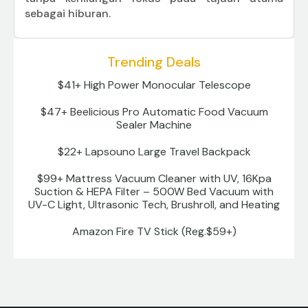
sebagai hiburan.
Trending Deals
$41+ High Power Monocular Telescope
$47+ Beelicious Pro Automatic Food Vacuum
Sealer Machine
$22+ Lapsouno Large Travel Backpack
$99+ Mattress Vacuum Cleaner with UV, 16Kpa
Suction & HEPA Filter – 500W Bed Vacuum with
UV-C Light, Ultrasonic Tech, Brushroll, and Heating
Amazon Fire TV Stick (Reg.$59+)