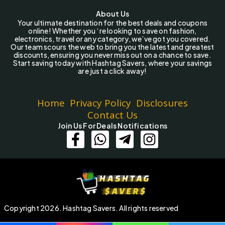
About Us
Your ultimate destination for the best deals and coupons
online! Whether you ‘re looking to save on fashion,
electronics, travel or any category, we’ve got you covered.
Our team scours the web to bring you the latest and greatest
discounts, ensuring you never miss out on a chance to save.
Start saving today with Hashtag Savers, where your savings
are just a click away!
Home
Privacy Policy
Disclosures
Contact Us
Join Us For Deals Notifications
Copyright 2026. Hashtag Savers. All rights reserved