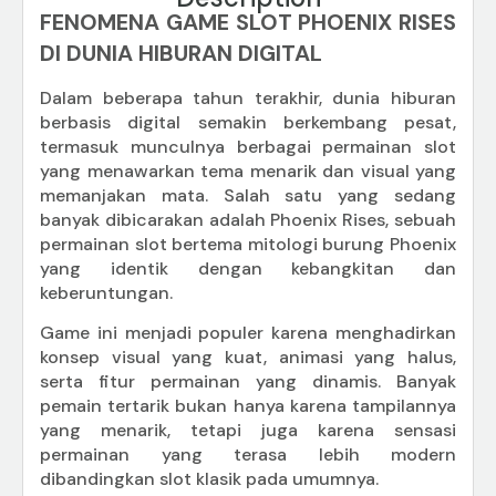
FENOMENA GAME SLOT PHOENIX RISES
DI DUNIA HIBURAN DIGITAL
Dalam beberapa tahun terakhir, dunia hiburan
berbasis digital semakin berkembang pesat,
termasuk munculnya berbagai permainan slot
yang menawarkan tema menarik dan visual yang
memanjakan mata. Salah satu yang sedang
banyak dibicarakan adalah
Phoenix Rises
, sebuah
permainan slot bertema mitologi burung Phoenix
yang identik dengan kebangkitan dan
keberuntungan.
Game ini menjadi populer karena menghadirkan
konsep visual yang kuat, animasi yang halus,
serta fitur permainan yang dinamis. Banyak
pemain tertarik bukan hanya karena tampilannya
yang menarik, tetapi juga karena sensasi
permainan yang terasa lebih modern
dibandingkan slot klasik pada umumnya.