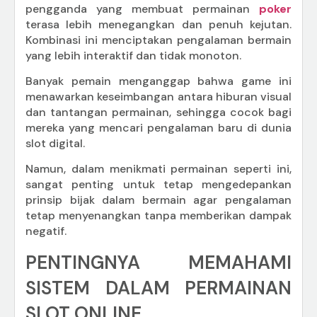
pengganda yang membuat permainan
poker
terasa lebih menegangkan dan penuh kejutan.
Kombinasi ini menciptakan pengalaman bermain
yang lebih interaktif dan tidak monoton.
Banyak pemain menganggap bahwa game ini
menawarkan keseimbangan antara hiburan visual
dan tantangan permainan, sehingga cocok bagi
mereka yang mencari pengalaman baru di dunia
slot digital.
Namun, dalam menikmati permainan seperti ini,
sangat penting untuk tetap mengedepankan
prinsip bijak dalam bermain agar pengalaman
tetap menyenangkan tanpa memberikan dampak
negatif.
PENTINGNYA MEMAHAMI
SISTEM DALAM PERMAINAN
SLOT ONLINE