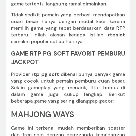
game tertentu langsung ramai dimainkan.
Tidak sedikit pemain yang berhasil mendapatkan
cuan besar hanya dengan modal kecil karena
memilih game yang tepat berdasarkan data RTP
terbaru. Inilah alasan kenapa istilah
rtpslot
semakin populer setiap harinya.
GAME RTP PG SOFT FAVORIT PEMBURU
JACKPOT
Provider
rtp pg soft
dikenal punya banyak game
yang cocok untuk pemain pemburu cuan besar.
Selain gameplay yang menarik, fitur bonus di
dalam game juga cukup lengkap. Berikut
beberapa game yang sering dianggap gacor:
MAHJONG WAYS
Game ini terkenal mudah memberikan scatter
dan free spin dengan pengganda kemenangan