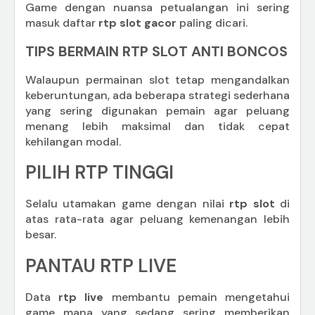
Game dengan nuansa petualangan ini sering
masuk daftar
rtp slot gacor
paling dicari.
TIPS BERMAIN RTP SLOT ANTI BONCOS
Walaupun permainan slot tetap mengandalkan
keberuntungan, ada beberapa strategi sederhana
yang sering digunakan pemain agar peluang
menang lebih maksimal dan tidak cepat
kehilangan modal.
PILIH RTP TINGGI
Selalu utamakan game dengan nilai
rtp slot
di
atas rata-rata agar peluang kemenangan lebih
besar.
PANTAU RTP LIVE
Data
rtp live
membantu pemain mengetahui
game mana yang sedang sering memberikan