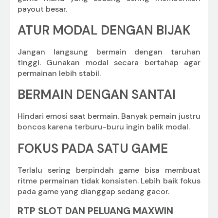
payout besar.
ATUR MODAL DENGAN BIJAK
Jangan langsung bermain dengan taruhan
tinggi. Gunakan modal secara bertahap agar
permainan lebih stabil.
BERMAIN DENGAN SANTAI
Hindari emosi saat bermain. Banyak pemain justru
boncos karena terburu-buru ingin balik modal.
FOKUS PADA SATU GAME
Terlalu sering berpindah game bisa membuat
ritme permainan tidak konsisten. Lebih baik fokus
pada game yang dianggap sedang gacor.
RTP SLOT DAN PELUANG MAXWIN