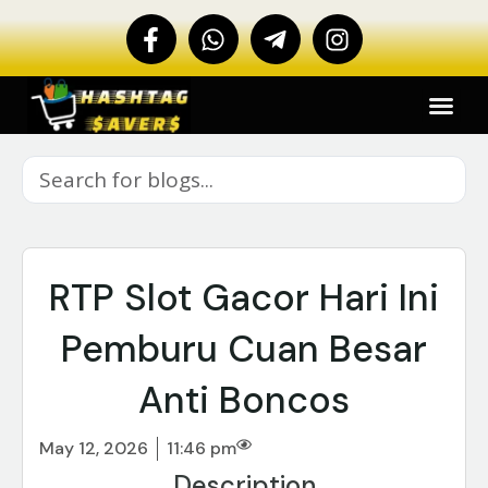
RTP Slot Gacor Hari Ini
Pemburu Cuan Besar
Anti Boncos
May 12, 2026
11:46 pm
Description