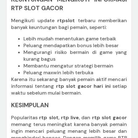
RTP SLOT GACOR
Mengikuti update
rtpslot
terbaru memberikan
banyak keuntungan bagi pemain, seperti:
Lebih mudah menentukan game terbaik
Peluang mendapatkan bonus lebih besar
Mengurangi risiko bermain di game yang
kurang bagus
Membantu mengatur strategi bermain
Peluang maxwin lebih terbuka
Karena itu sekarang banyak pemain aktif mencari
informasi tentang
rtp slot gacor hari ini
setiap
waktu sebelum mulai bermain.
KESIMPULAN
Popularitas
rtp slot
,
rtp live
, dan
rtp slot gacor
memang terus meningkat karena banyak pemain
ingin mencari peluang menang lebih besar dan
menghindari boncos. Dengan memilih game RTP