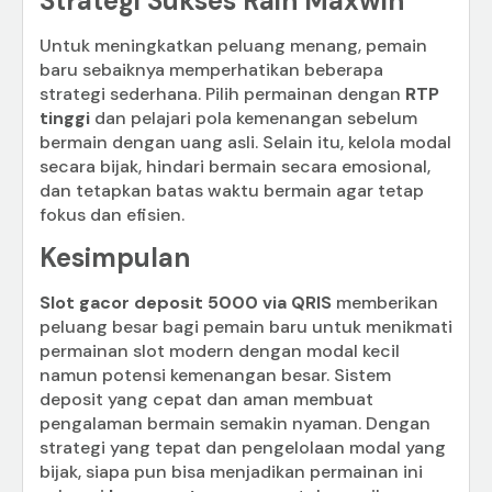
Strategi Sukses Raih Maxwin
Untuk meningkatkan peluang menang, pemain
baru sebaiknya memperhatikan beberapa
strategi sederhana. Pilih permainan dengan
RTP
tinggi
dan pelajari pola kemenangan sebelum
bermain dengan uang asli. Selain itu, kelola modal
secara bijak, hindari bermain secara emosional,
dan tetapkan batas waktu bermain agar tetap
fokus dan efisien.
Kesimpulan
Slot gacor deposit 5000 via QRIS
memberikan
peluang besar bagi pemain baru untuk menikmati
permainan slot modern dengan modal kecil
namun potensi kemenangan besar. Sistem
deposit yang cepat dan aman membuat
pengalaman bermain semakin nyaman. Dengan
strategi yang tepat dan pengelolaan modal yang
bijak, siapa pun bisa menjadikan permainan ini