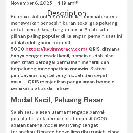
November 6, 2025
4:19 am
Description
Bermain slot online kini semakin diminati karena
menawarkan sensasi hiburan sekaligus peluang
untuk meraih keuntungan besar. Salah satu
pilihan paling populer di kalangan pemain saat ini
adalah
slot gacor deposit
5000
https://kevinmtracy.com/
QRIS
, di mana
hanya dengan modal kecil, pemain sudah bisa
menikmati berbagai permainan menarik dan
berpeluang mendapatkan
maxwin
. Sistem
pembayaran digital yang mudah dan cepat
melalui
QRIS
menjadikan pengalaman bermain
semakin praktis dan efisien.
Modal Kecil, Peluang Besar
Salah satu alasan utama mengapa banyak
pemain tertarik bermain slot deposit 5000
adalah karena modal awal yang sangat
terjangkau. Dengan hanya lima ribu rupiah, siapa