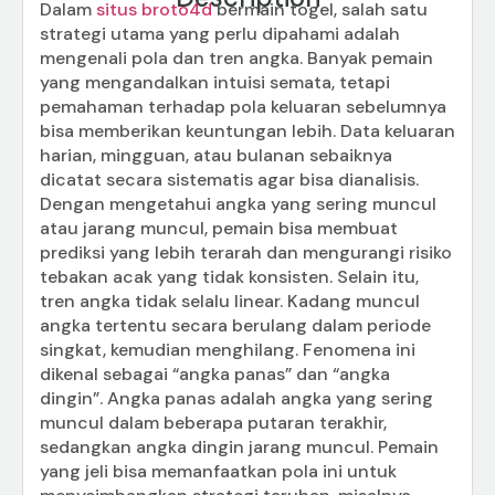
Dalam
situs broto4d
bermain togel, salah satu
strategi utama yang perlu dipahami adalah
mengenali pola dan tren angka. Banyak pemain
yang mengandalkan intuisi semata, tetapi
pemahaman terhadap pola keluaran sebelumnya
bisa memberikan keuntungan lebih. Data keluaran
harian, mingguan, atau bulanan sebaiknya
dicatat secara sistematis agar bisa dianalisis.
Dengan mengetahui angka yang sering muncul
atau jarang muncul, pemain bisa membuat
prediksi yang lebih terarah dan mengurangi risiko
tebakan acak yang tidak konsisten. Selain itu,
tren angka tidak selalu linear. Kadang muncul
angka tertentu secara berulang dalam periode
singkat, kemudian menghilang. Fenomena ini
dikenal sebagai “angka panas” dan “angka
dingin”. Angka panas adalah angka yang sering
muncul dalam beberapa putaran terakhir,
sedangkan angka dingin jarang muncul. Pemain
yang jeli bisa memanfaatkan pola ini untuk