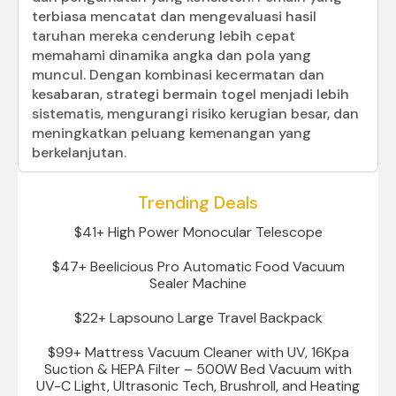
terbiasa mencatat dan mengevaluasi hasil
taruhan mereka cenderung lebih cepat
memahami dinamika angka dan pola yang
muncul. Dengan kombinasi kecermatan dan
kesabaran, strategi bermain togel menjadi lebih
sistematis, mengurangi risiko kerugian besar, dan
meningkatkan peluang kemenangan yang
berkelanjutan.
Trending Deals
$41+ High Power Monocular Telescope
$47+ Beelicious Pro Automatic Food Vacuum
Sealer Machine
$22+ Lapsouno Large Travel Backpack
$99+ Mattress Vacuum Cleaner with UV, 16Kpa
Suction & HEPA Filter – 500W Bed Vacuum with
UV-C Light, Ultrasonic Tech, Brushroll, and Heating