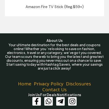
Amazon Fire TV Stick (Reg.$59+)
About Us
Your ultimate destination for the best deals and coupons
online! Whether you ‘re looking to save on fashion,
electronics, travel or any category, we’ve got you covered.
Our team scours the web to bring you the latest and greatest
discounts, ensuring you never miss out on a chance to save.
Start saving today with Hashtag Savers, where your savings
are just a click away!
Home
Privacy Policy
Disclosures
Contact Us
Join Us For Deals Notifications