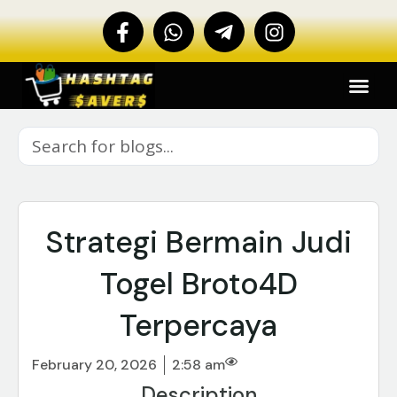
Strategi Bermain Judi
Togel Broto4D
Terpercaya
February 20, 2026
2:58 am
Description