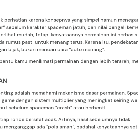
ik perhatian karena konsepnya yang simpel namun menega
r” sebelum karakter spaceman jatuh, dan nilai pengali ke
terlihat mudah, tetapi kenyataannya permainan ini berbasis
ada rumus pasti untuk menang terus. Karena itu, pendekata
gan bijak, bukan mencari cara “auto menang”.
mbantu kamu menikmati permainan dengan lebih terarah, m
AN
penting adalah memahami mekanisme dasar permainan. Sp
 game dengan sistem multiplier yang meningkat seiring wa
ut sebelum spaceman “crash” atau berhenti.
tiap ronde bersifat acak. Artinya, hasil sebelumnya tidak
iru menganggap ada “pola aman”, padahal kenyataannya set