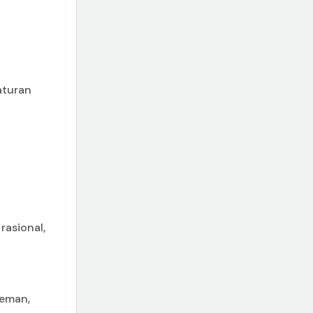
aturan
rasional,
ceman,