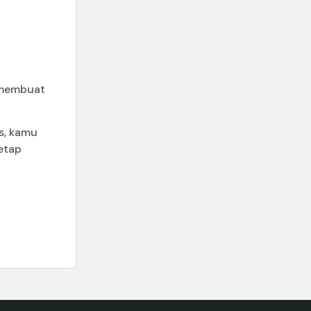
 membuat
s, kamu
etap