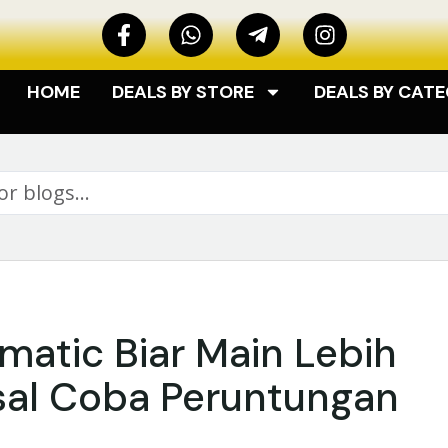
HOME
DEALS BY STORE
DEALS BY CAT
atic Biar Main Lebih
sal Coba Peruntungan