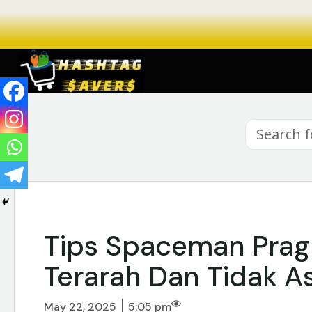
Tips Spaceman Pragm
Terarah Dan Tidak A
May 22, 2025
5:05 pm