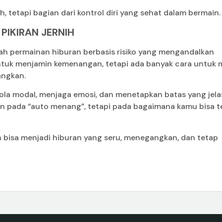
, tetapi bagian dari kontrol diri yang sehat dalam bermain.
PIKIRAN JERNIH
ah permainan hiburan berbasis risiko yang mengandalkan
untuk menjamin kemenangan, tetapi ada banyak cara untuk
angkan.
 modal, menjaga emosi, dan menetapkan batas yang jela
an pada “auto menang”, tetapi pada bagaimana kamu bisa t
 bisa menjadi hiburan yang seru, menegangkan, dan tetap