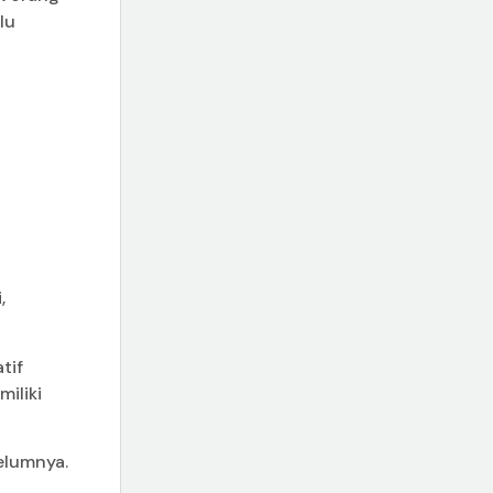
lu
,
tif
iliki
elumnya.